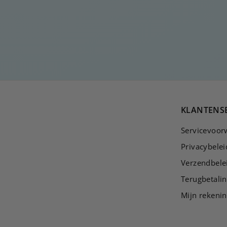
zilveren oormanchet
€
€30
00
3
0
,
0
0
KLANTENS
Servicevoor
Privacybelei
Verzendbele
Terugbetalin
Mijn rekeni