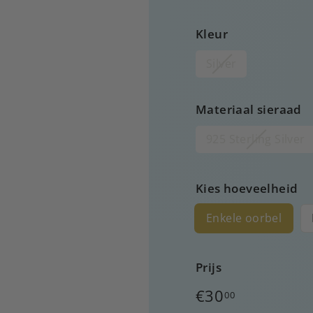
Kleur
Silver
Materiaal sieraad
925 Sterling Silver
Kies hoeveelheid
Enkele oorbel
Prijs
Normale
€30
00
prijs