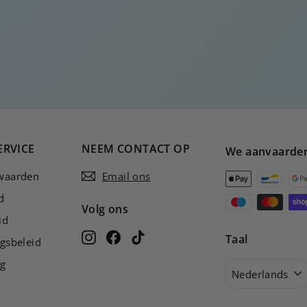
ERVICE
NEEM CONTACT OP
We aanvaarde
waarden
Email ons
d
Volg ons
id
Instagram
Facebook
TikTok
Taal
gsbeleid
ng
Nederlands