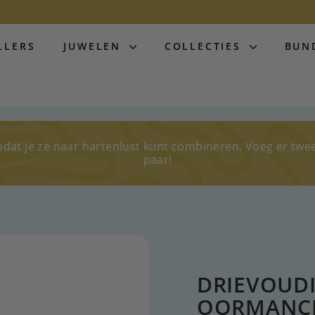
LLERS
JUWELEN
COLLECTIES
BUN
odat je ze naar hartenlust kunt combineren. Voeg er twe
paar!
DRIEVOUDI
OORMANC