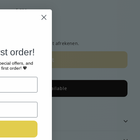
g vanaf €80
n liefde verzonden
gemakkelijk online
zending
berekend bij het afrekenen.
st order!
Uitverkocht
pecial offers, and
first order! 💖
Email me when available