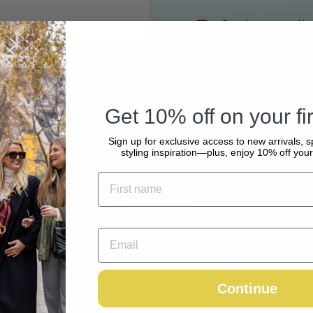
Gratis verzendin
Met grote zorg e
Betaal veilig en 
Inclusief belasting.
Ver
Get 10% off on your fir
Sign up for exclusive access to new arrivals, s
styling inspiration—plus, enjoy 10% off your 
Continue