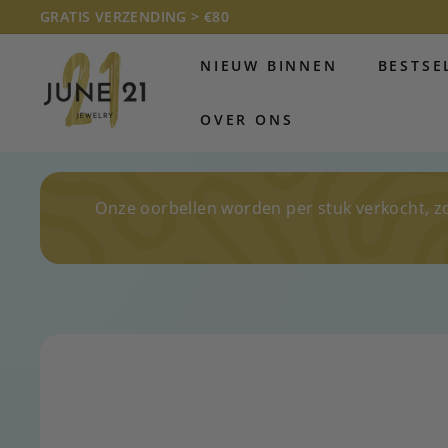
Doorgaan
GRATIS VERZENDING > €80
naar
Diavoorstelling
J
artikel
pauzeren
NIEUW BINNEN
BESTSE
U
N
OVER ONS
E
2
1
J
Onze oorbellen worden per stuk verkocht, z
E
W
E
L
R
Y