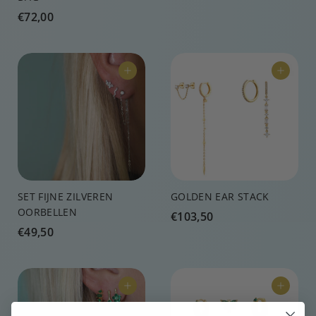
5
€
€72,00
4
7
,
2
0
,
0
Voeg toe aan winkelkar
Voeg toe aan winkelkar
0
0
SET FIJNE ZILVEREN
GOLDEN EAR STACK
OORBELLEN
€
€103,50
€
€49,50
1
4
0
9
3
,
,
Voeg toe aan winkelkar
Voeg toe aan winkelkar
5
5