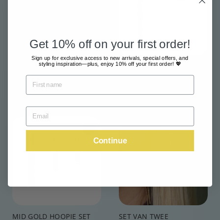
0
0
Get 10% off on your first order!
Sign up for exclusive access to new arrivals, special offers, and
styling inspiration—plus, enjoy 10% off your first order! 💖
GROENE
GREEN ZIRCONIA SET
OORBELLENSET
€
€55,00
€
€54,00
5
5
5
4
,
,
0
Voeg toe aan winkelkar
Voeg toe aan winkelkar
0
0
Continue
0
MID GOLD HOOPIE SET
SET VAN TWEE