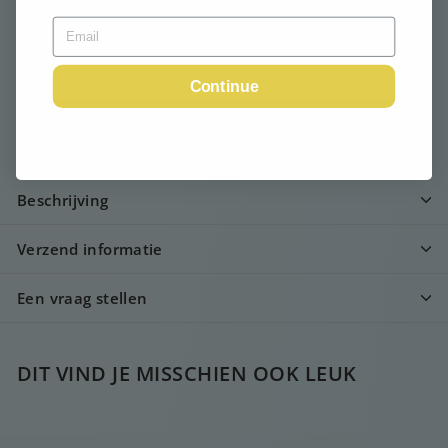
Uitverkocht
Continue
Email me when available
Beschrijving
Verzend informatie
Een vraag stellen
DIT VIND JE MISSCHIEN OOK LEUK
UITVERKOCHT