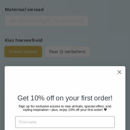
Materiaal sieraad
925 Sterling Silver & 18k Gold Plated
Kies hoeveelheid
Enkele oorbel
Paar (2 oorbellen)
Prijs
Normale
€30
00
prijs
Get 10% off on your first order!
Gratis verzending vanaf €80
Sign up for exclusive access to new arrivals, special offers, and
Met grote zorg en liefde verzonden
styling inspiration—plus, enjoy 10% off your first order! 💖
Betaal veilig en gemakkelijk online
Inclusief belasting.
Verzending
berekend bij het afrekenen.