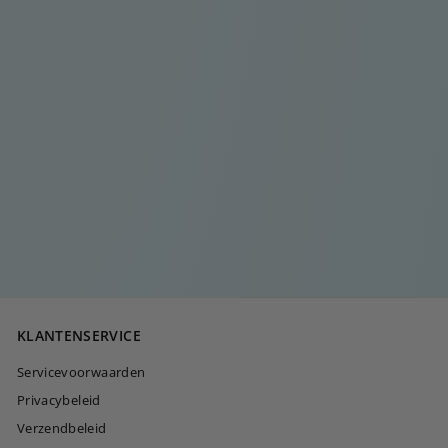
GOUDEN
SLANGDRAAIER
OORMANCHET
€
€30
00
3
0
,
0
KLANTENSERVICE
0
Servicevoorwaarden
Privacybeleid
Verzendbeleid