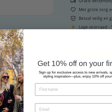
Gratis verzendin
Met grote zorg e
Betaal veilig en 
Lage voorraad - 
Inclusief belasting.
Ver
Get 10% off on your fir
Sign up for exclusive access to new arrivals, s
styling inspiration—plus, enjoy 10% off your 
Ophalen mogeli
Meestal klaar binn