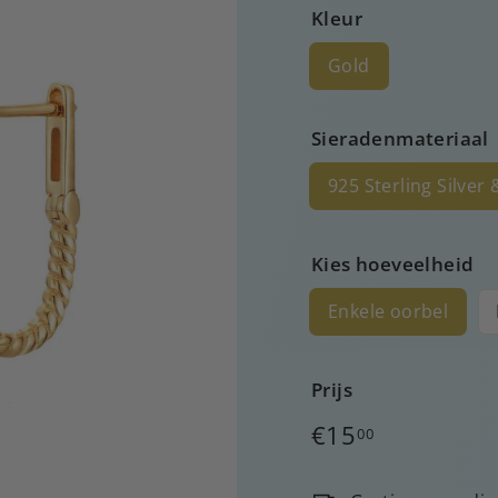
Kleur
Gold
Sieradenmateriaal
925 Sterling Silver
Kies hoeveelheid
Enkele oorbel
Prijs
Normale
€15
00
prijs