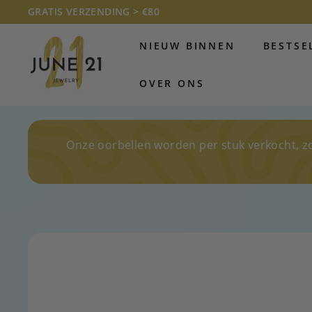
Doorgaan
GRATIS VERZENDING > €80
naar
Diavoorstelling
J
artikel
pauzeren
NIEUW BINNEN
BESTSE
U
N
OVER ONS
E
2
1
J
Onze oorbellen worden per stuk verkocht, z
E
W
E
L
R
Y