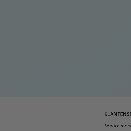
RECHTHOEKIGE GOLF
GROEN
€
€15
00
1
5
,
0
0
KLANTENS
Servicevoor