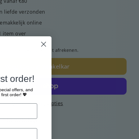
g vanaf €80
n liefde verzonden
gemakkelijk online
1 item over
zending
berekend bij het afrekenen.
Voeg toe aan winkelkar
st order!
pecial offers, and
first order! 💖
Meer betalingsopties
jk bij
Webshop
en 24 uur