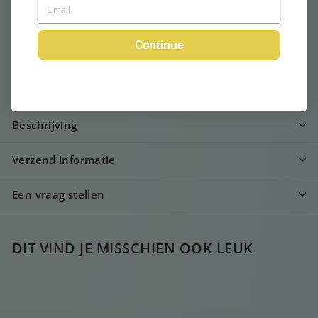
Uitverkocht
Continue
Email me when available
Beschrijving
Verzend informatie
Een vraag stellen
DIT VIND JE MISSCHIEN OOK LEUK
UITVERKOCHT