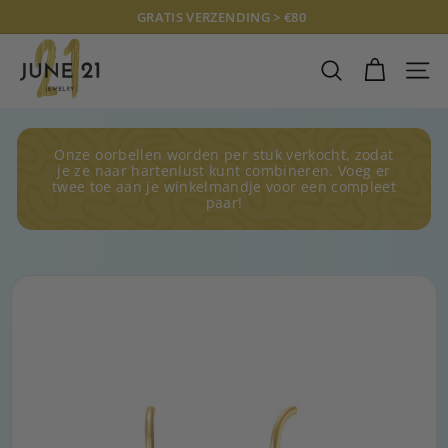
Doorgaan
GRATIS VERZENDING > €80
naar
Diavoorstelling
J
artikel
pauzeren
U
ZOEKOPDRAC
SITE
N
E
2
Onze oorbellen worden per stuk verkocht, zodat
1
je ze naar hartenlust kunt combineren. Voeg er
twee toe aan je winkelmandje voor een compleet
J
paar!
E
W
E
L
R
Y