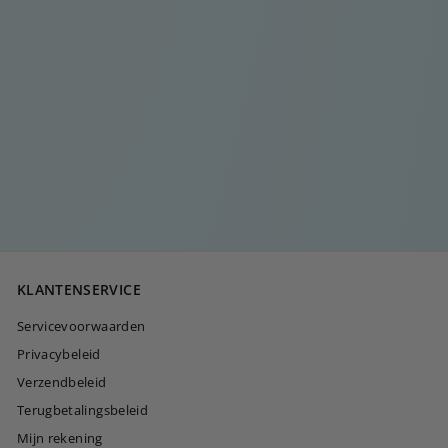
OVERBOOG
OORSTUK
€
€20
00
2
0
,
0
KLANTENSERVICE
0
Servicevoorwaarden
Privacybeleid
Verzendbeleid
Terugbetalingsbeleid
Mijn rekening