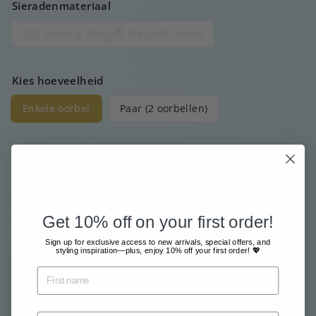
Sieradenmateriaal
925 Sterling Silver & 18k Gold Plated
Kies hoeveelheid
Enkele oorbel
Paar (2 oorbellen)
Prijs
Normale
€20
00
prijs
Get 10% off on your first order!
Gratis verzending vanaf €80
Sign up for exclusive access to new arrivals, special offers, and
Met grote zorg en liefde verzonden
styling inspiration—plus, enjoy 10% off your first order! 💖
Betaal veilig en gemakkelijk online
Inclusief belasting.
Verzending
berekend bij het afrekenen.