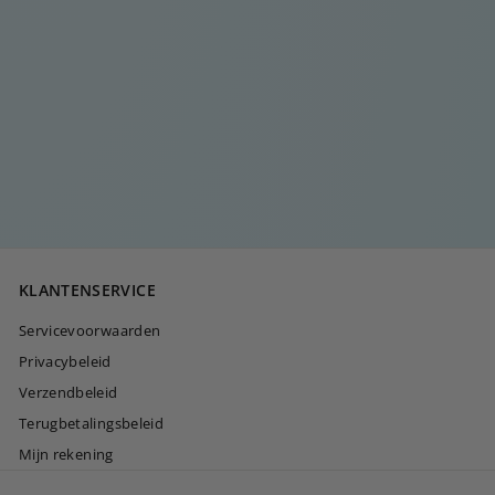
OPEN OVALE RING
€
€20
00
2
0
,
0
KLANTENSERVICE
0
Servicevoorwaarden
Privacybeleid
Verzendbeleid
Terugbetalingsbeleid
Mijn rekening