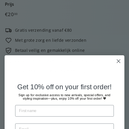
Prijs
Normale
€20,00
€20
00
prijs
Gratis verzending vanaf €80
Met grote zorg en liefde verzonden
Betaal veilig en gemakkelijk online
2000+ klanten geven ons 4 van de 5 sterren!
Op voorraad, klaar voor verzending
Get 10% off on your first order!
Inclusief belasting.
Verzending
berekend bij het afrekenen.
Sign up for exclusive access to new arrivals, special offers, and
Voeg toe aan winkelkar
styling inspiration—plus, enjoy 10% off your first order! 💖