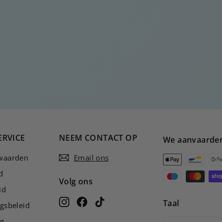
ERVICE
NEEM CONTACT OP
We aanvaarde
waarden
Email ons
d
Volg ons
id
Instagram
Facebook
TikTok
Taal
gsbeleid
ng