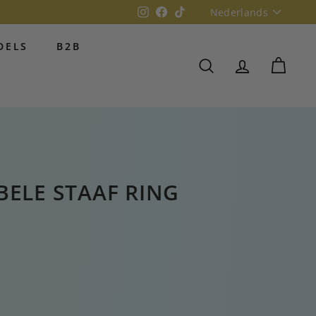
Taal
Instagram
Facebook
TikTok
Nederlands
DELS
B2B
ZOEKOPDRACHT
REKENING
WINK
ELE STAAF RING