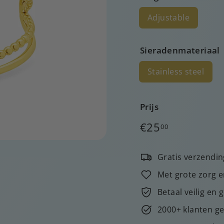
Adjustable
Sieradenmateriaal
Stainless steel
Prijs
Normale
€25,00
€25
00
prijs
Gratis verzendin
Met grote zorg e
Betaal veilig en 
2000+ klanten ge