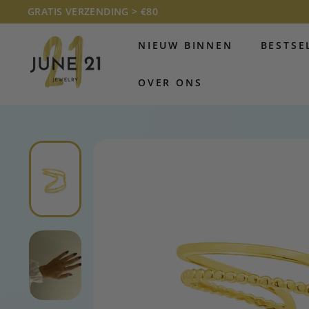
Doorgaan
GRATIS VERZENDING > €80
naar
Diavoorstelling
J
artikel
pauzeren
NIEUW BINNEN
BESTSE
U
N
OVER ONS
E
2
1
J
E
W
E
L
R
Y