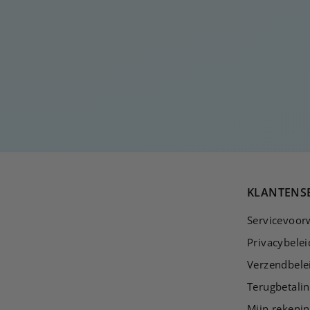
OPEN DUBBELE
STAAF RING
€
€25
00
2
5
,
0
0
KLANTENS
Servicevoor
Privacybelei
Verzendbele
Terugbetalin
Mijn rekeni