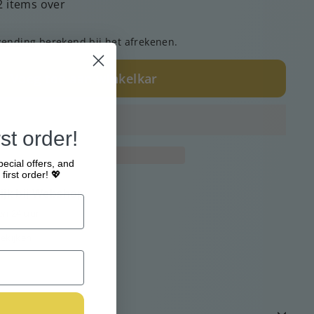
2 items over
zending
berekend bij het afrekenen.
Voeg toe aan winkelkar
st order!
pecial offers, and
first order! 💖
jk bij
Webshop
en 24 uur
ekijken