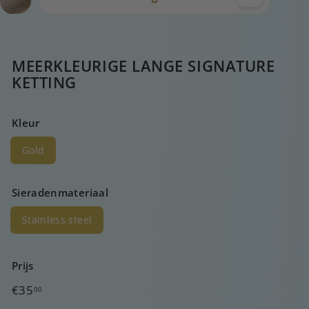
MEERKLEURIGE LANGE SIGNATURE
KETTING
Kleur
Gold
Sieradenmateriaal
Stainless steel
Prijs
Normale
€35,00
€35
00
prijs