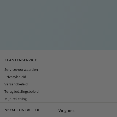
MEERKLEURIGE
LANGE SIGNATURE
KETTING
€
€35
00
3
5
,
0
KLANTENSERVICE
0
Servicevoorwaarden
Privacybeleid
Verzendbeleid
Terugbetalingsbeleid
Mijn rekening
NEEM CONTACT OP
Volg ons