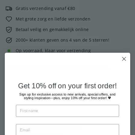
Gratis verzending vanaf €80
Met grote zorg en liefde verzonden
Betaal veilig en gemakkelijk online
2000+ klanten geven ons 4 van de 5 sterren!
Op voorraad, klaar voor verzending
Inclusief belasting.
Verzending
berekend bij het afrekenen.
Voeg toe aan winkelkar
Get 10% off on your first order!
Sign up for exclusive access to new arrivals, special offers, and
styling inspiration—plus, enjoy 10% off your first order! 💖
Ophalen mogelijk bij
Webshop
Meestal klaar binnen 24 uur