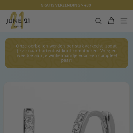
Doorgaan
GRATIS VERZENDING > €80
naar
Diavoorstelling
J
artikel
pauzeren
U
ZOEKOPDRAC
SITE
N
E
2
Onze oorbellen worden per stuk verkocht, zodat
1
je ze naar hartenlust kunt combineren. Voeg er
twee toe aan je winkelmandje voor een compleet
J
paar!
E
W
E
L
R
Y