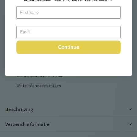
Inclusief belasting.
Verzending
berekend bij het afrekenen.
Voeg toe aan winkelkar
Continue
Ophalen mogelijk bij
Webshop
Meestal klaar binnen 24 uur
Winkelinformatie bekijken
Beschrijving
Verzend informatie