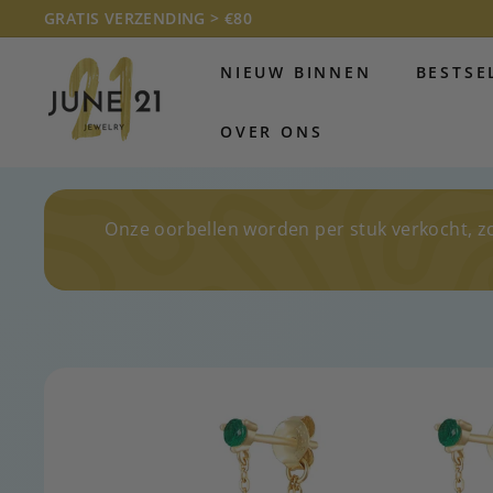
Doorgaan
GRATIS VERZENDING > €80
naar
Diavoorstelling
J
artikel
pauzeren
NIEUW BINNEN
BESTSE
U
N
OVER ONS
E
2
1
J
Onze oorbellen worden per stuk verkocht, z
E
W
E
L
R
Y