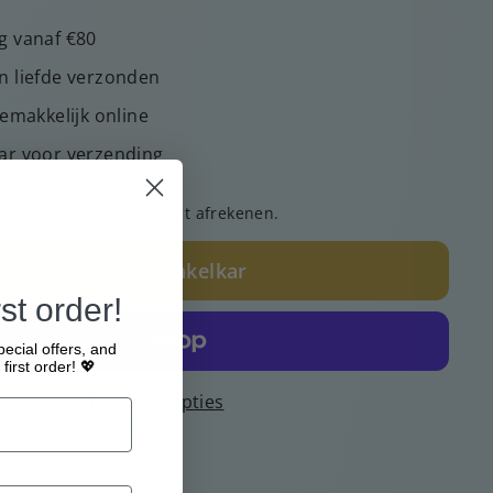
g vanaf €80
n liefde verzonden
gemakkelijk online
ar voor verzending
zending
berekend bij het afrekenen.
Voeg toe aan winkelkar
st order!
pecial offers, and
first order! 💖
Meer betalingsopties
jk bij
Webshop