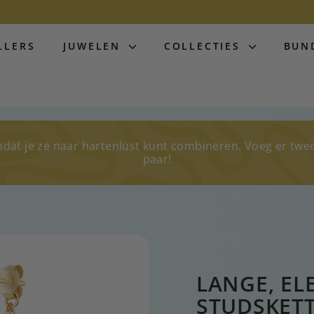
LLERS
JUWELEN
COLLECTIES
BUN
odat je ze naar hartenlust kunt combineren. Voeg er twe
paar!
LANGE, E
STUDSKET