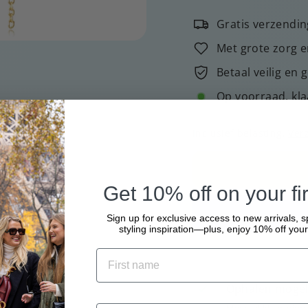
Gratis verzendin
Met grote zorg e
Betaal veilig en 
Op voorraad, kla
Inclusief belasting.
Ver
Get 10% off on your fir
Sign up for exclusive access to new arrivals, s
styling inspiration—plus, enjoy 10% off your 
Ophalen mogeli