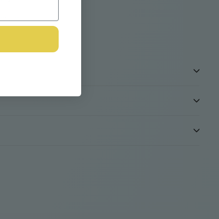
en 24 uur
ekijken