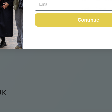
Meestal klaar binn
Winkelinformatie b
Continue
UK