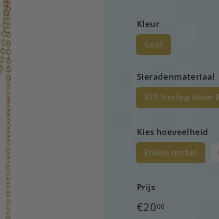
Kleur
Gold
Sieradenmateriaal
925 Sterling Silver
Kies hoeveelheid
Enkele oorbel
Prijs
Normale
€20
00
prijs