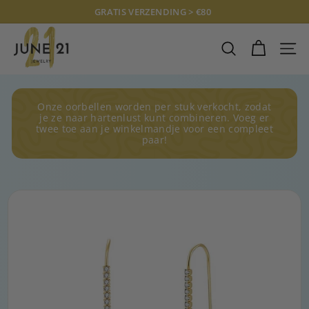
Doorgaan
GRATIS VERZENDING > €80
naar
Diavoorstelling
J
artikel
pauzeren
U
ZOEKOPDRAC
SITE
N
E
2
Onze oorbellen worden per stuk verkocht, zodat
1
je ze naar hartenlust kunt combineren. Voeg er
twee toe aan je winkelmandje voor een compleet
J
paar!
E
W
E
L
R
Y