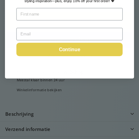
styling inspiration—plus, enjoy 10% off your first order! 💖
Inclusief belasting.
Verzending
berekend bij het afrekenen.
Voeg toe aan winkelkar
Continue
Meer betalingsopties
Ophalen mogelijk bij
Webshop
Meestal klaar binnen 24 uur
Winkelinformatie bekijken
Beschrijving
Verzend informatie