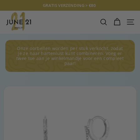
Doorgaan
GRATIS VERZENDING > €80
naar
Diavoorstelling
J
artikel
pauzeren
U
ZOEKOPDRAC
SITE
N
E
2
Onze oorbellen worden per stuk verkocht, zodat
1
je ze naar hartenlust kunt combineren. Voeg er
twee toe aan je winkelmandje voor een compleet
J
paar!
E
W
E
L
R
Y