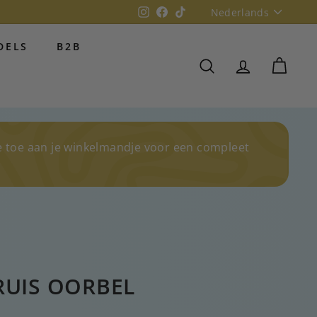
Taal
Instagram
Facebook
TikTok
Nederlands
DELS
B2B
ZOEKOPDRACHT
REKENING
WINK
e toe aan je winkelmandje voor een compleet
RUIS OORBEL