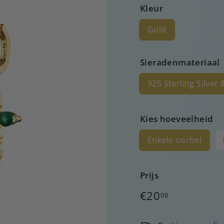
Kleur
Gold
Sieradenmateriaal
925 Sterling Silver
Kies hoeveelheid
Enkele oorbel
Prijs
Normale
€20
00
prijs