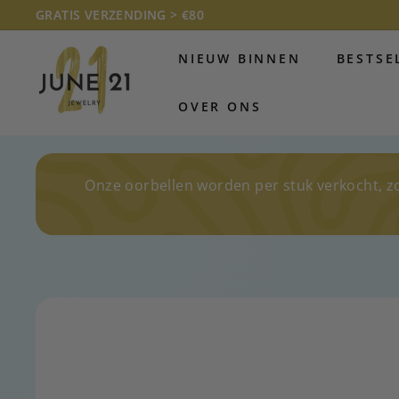
Doorgaan
GRATIS VERZENDING > €80
naar
Diavoorstelling
J
artikel
pauzeren
NIEUW BINNEN
BESTSE
U
N
OVER ONS
E
2
1
J
Onze oorbellen worden per stuk verkocht, z
E
W
E
L
R
Y