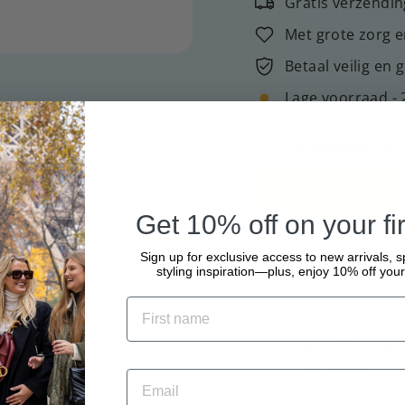
Gratis verzendin
Met grote zorg e
Betaal veilig en 
Lage voorraad - 
Inclusief belasting.
Ver
Get 10% off on your fir
Sign up for exclusive access to new arrivals, s
styling inspiration—plus, enjoy 10% off your 
Ophalen mogeli
Meestal klaar binn
Winkelinformatie b