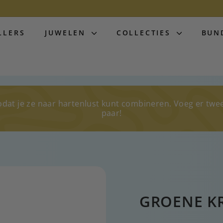
LLERS
JUWELEN
COLLECTIES
BUN
odat je ze naar hartenlust kunt combineren. Voeg er twe
paar!
GROENE K