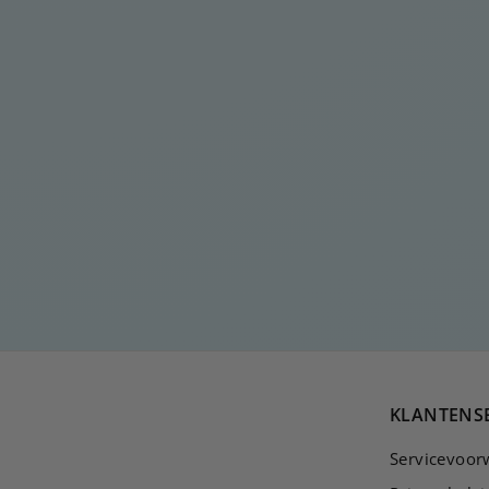
GROENE KRUIS
OORBEL
€
€20
00
2
0
,
0
0
KLANTENS
Servicevoor