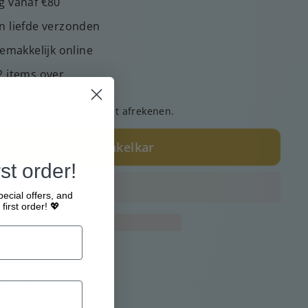
g vanaf €80
n liefde verzonden
gemakkelijk online
2 items over
zending
berekend bij het afrekenen.
Voeg toe aan winkelkar
st order!
pecial offers, and
first order! 💖
jk bij
Webshop
en 24 uur
ekijken