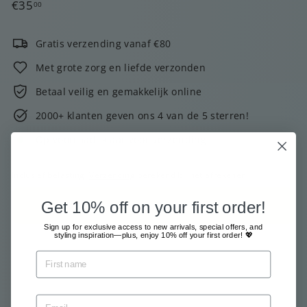
Normale
€35,00
€35
00
prijs
Gratis verzending vanaf €80
Met grote zorg en liefde verzonden
Betaal veilig en gemakkelijk online
2000+ klanten geven ons 4 van de 5 sterren!
Op voorraad, klaar voor verzending
Inclusief belasting.
Verzending
berekend bij het afrekenen.
Get 10% off on your first order!
Voeg toe aan winkelkar
Sign up for exclusive access to new arrivals, special offers, and
styling inspiration—plus, enjoy 10% off your first order! 💖