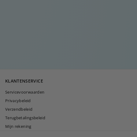
GOUDEN
GELUKSDRUPPELKE
TTING
€
€35
00
3
5
,
0
KLANTENSERVICE
0
Servicevoorwaarden
Privacybeleid
Verzendbeleid
Terugbetalingsbeleid
Mijn rekening