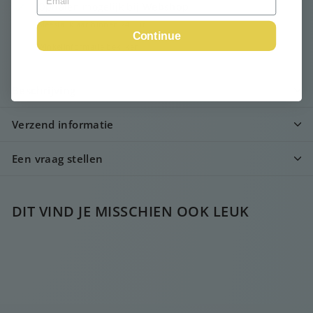
Ophalen mogelijk bij
Webshop
Meestal klaar binnen 24 uur
Continue
Winkelinformatie bekijken
Beschrijving
Verzend informatie
Een vraag stellen
DIT VIND JE MISSCHIEN OOK LEUK