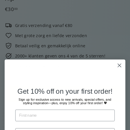
Normale
€30,00
€30
00
prijs
Gratis verzending vanaf €80
Met grote zorg en liefde verzonden
Betaal veilig en gemakkelijk online
2000+ klanten geven ons 4 van de 5 sterren!
Op voorraad, klaar voor verzending
Inclusief belasting.
Verzending
berekend bij het afrekenen.
Get 10% off on your first order!
Voeg toe aan winkelkar
Sign up for exclusive access to new arrivals, special offers, and
styling inspiration—plus, enjoy 10% off your first order! 💖