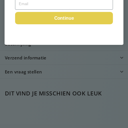
Ophalen mogelijk bij
Webshop
Meestal klaar binnen 24 uur
Continue
Winkelinformatie bekijken
Beschrijving
Verzend informatie
Een vraag stellen
DIT VIND JE MISSCHIEN OOK LEUK