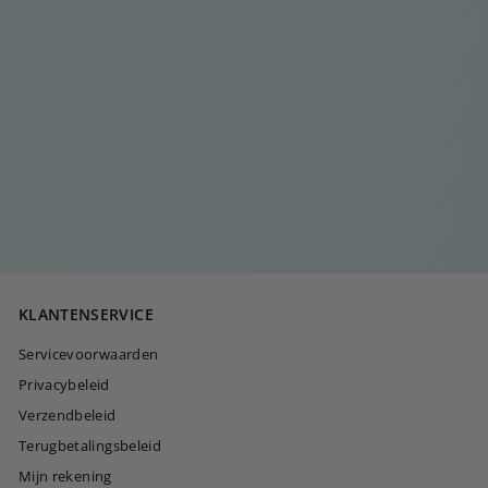
MOOIE
GELUKSARMBAND
MET DIAMANTEN
€
€30
00
3
0
,
0
KLANTENSERVICE
0
Servicevoorwaarden
Privacybeleid
Verzendbeleid
Terugbetalingsbeleid
Mijn rekening