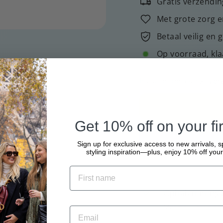
Gratis verzendin
Met grote zorg e
Betaal veilig en 
Op voorraad, kla
Inclusief belasting.
Ver
Get 10% off on your fir
Sign up for exclusive access to new arrivals, s
styling inspiration—plus, enjoy 10% off your 
Ophalen mogeli
Meestal klaar binn