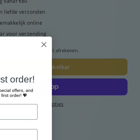
g vanaf €80
n liefde verzonden
gemakkelijk online
ar voor verzending
zending
berekend bij het afrekenen.
Voeg toe aan winkelkar
st order!
pecial offers, and
first order! 💖
Meer betalingsopties
jk bij
Webshop
en 24 uur