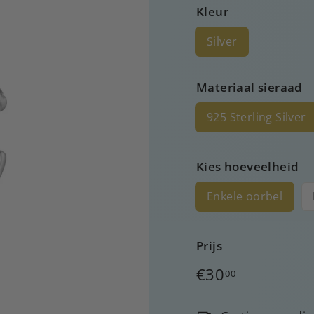
Kleur
Silver
Materiaal sieraad
925 Sterling Silver
Kies hoeveelheid
Enkele oorbel
Prijs
Normale
€30
00
prijs