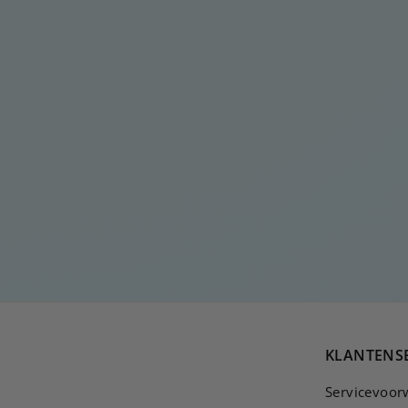
ELEGANTE ZILVEREN
MANCHET
€
€30
00
3
0
,
0
0
KLANTENS
Servicevoor