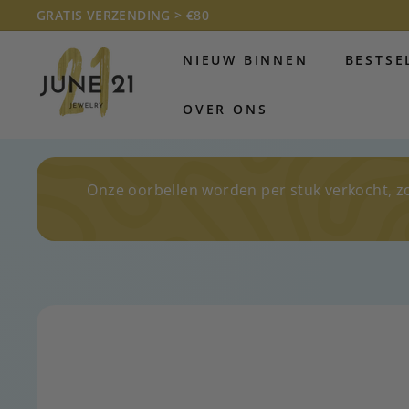
Doorgaan
GRATIS VERZENDING > €80
naar
Diavoorstelling
J
artikel
pauzeren
NIEUW BINNEN
BESTSE
U
N
OVER ONS
E
2
1
J
Onze oorbellen worden per stuk verkocht, z
E
W
E
L
R
Y