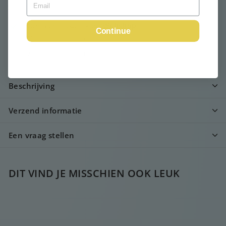
Ophalen mogelijk bij
Webshop
Continue
Meestal klaar binnen 24 uur
Winkelinformatie bekijken
Beschrijving
Verzend informatie
Een vraag stellen
DIT VIND JE MISSCHIEN OOK LEUK