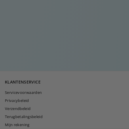
DUBBELE STANG
RING
€
€20
00
2
0
,
0
KLANTENSERVICE
0
Servicevoorwaarden
Privacybeleid
Verzendbeleid
Terugbetalingsbeleid
Mijn rekening