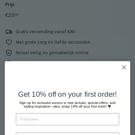
Prijs
Normale
€20,00
€20
00
prijs
Gratis verzending vanaf €80
Met grote zorg en liefde verzonden
Betaal veilig en gemakkelijk online
2000+ klanten geven ons 4 van de 5 sterren!
Lage voorraad - 1 item over
Inclusief belasting.
Verzending
berekend bij het afrekenen.
Get 10% off on your first order!
Voeg toe aan winkelkar
Sign up for exclusive access to new arrivals, special offers, and
styling inspiration—plus, enjoy 10% off your first order! 💖