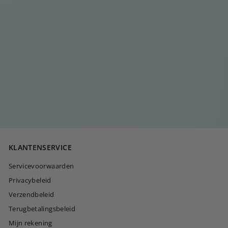
OORSTEEKJE MET
DIAMANTEN STRIK
€
€15
00
1
5
,
0
KLANTENSERVICE
0
Servicevoorwaarden
Privacybeleid
Verzendbeleid
Terugbetalingsbeleid
Mijn rekening