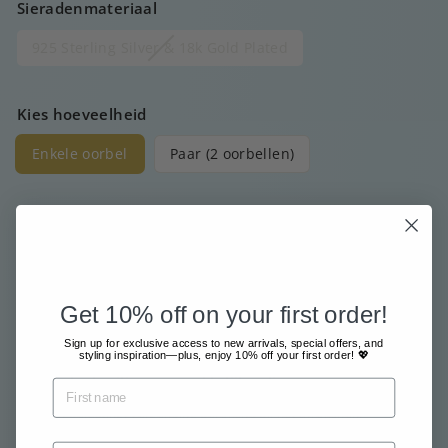
Sieradenmateriaal
925 Sterling Silver & 18k Gold Plated
Kies hoeveelheid
Enkele oorbel
Paar (2 oorbellen)
Prijs
Normale
€15
00
prijs
Get 10% off on your first order!
Gratis verzending vanaf €80
Sign up for exclusive access to new arrivals, special offers, and
Met grote zorg en liefde verzonden
styling inspiration—plus, enjoy 10% off your first order! 💖
Betaal veilig en gemakkelijk online
Inclusief belasting.
Verzending
berekend bij het afrekenen.