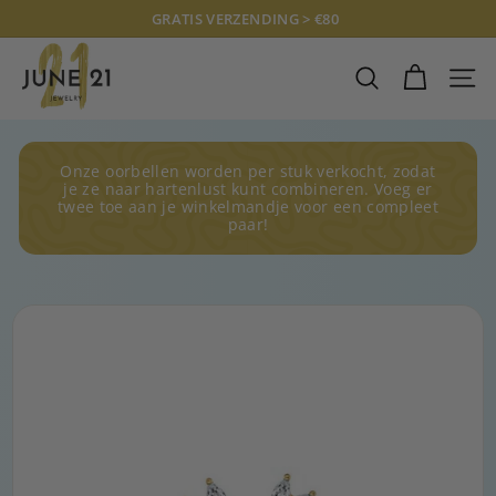
Doorgaan
GRATIS VERZENDING > €80
naar
Diavoorstelling
J
artikel
pauzeren
U
ZOEKOPDRAC
SITE
N
E
2
Onze oorbellen worden per stuk verkocht, zodat
1
je ze naar hartenlust kunt combineren. Voeg er
twee toe aan je winkelmandje voor een compleet
J
paar!
E
W
E
L
R
Y