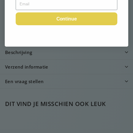
Uitverkocht
Continue
Email me when available
Beschrijving
Verzend informatie
Een vraag stellen
DIT VIND JE MISSCHIEN OOK LEUK
UITVERKOCHT