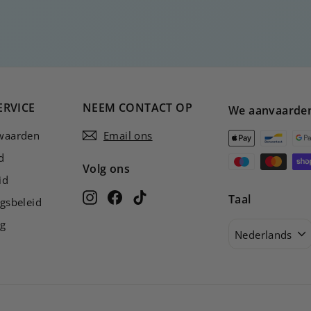
ERVICE
NEEM CONTACT OP
We aanvaarde
waarden
Email ons
d
Volg ons
id
Instagram
Facebook
TikTok
Taal
gsbeleid
ng
Nederlands