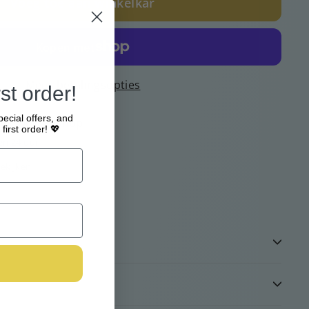
Voeg toe aan winkelkar
Meer betalingsopties
st order!
pecial offers, and
jk bij
Webshop
first order! 💖
en 24 uur
ekijken