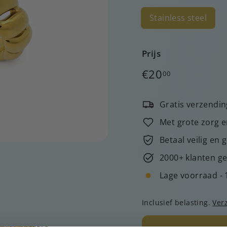
Stainless steel
Prijs
Normale
€20,00
€20
00
prijs
Gratis verzendin
Met grote zorg e
Betaal veilig en 
2000+ klanten ge
Lage voorraad - 
Inclusief belasting.
Ver