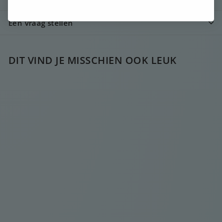
Een vraag stellen
DIT VIND JE MISSCHIEN OOK LEUK
UITVERKOCHT
ZILVEREN CHARLY
ARMBAND
€
€30
00
3
0