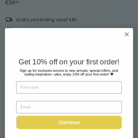
Normale
€30,00
€30
00
prijs
Gratis verzending vanaf €80
Met grote zorg en liefde verzonden
Betaal veilig en gemakkelijk online
2000+ klanten geven ons 4 van de 5 sterren!
Get 10% off on your first order!
Email me when available
Sign up for exclusive access to new arrivals, special offers, and
styling inspiration—plus, enjoy 10% off your first order! 💖
Inclusief belasting.
Verzending
berekend bij het afrekenen.
Uitverkocht
Beschrijving
Continue
Verzend informatie