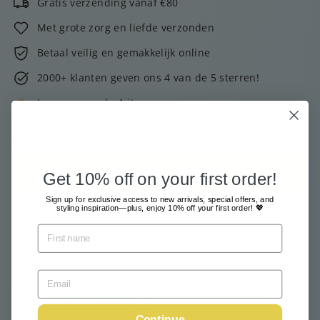
Gratis verzending vanaf €80
Met grote zorg en liefde verzonden
Betaal veilig en gemakkelijk online
2000+ klanten geven ons 4 van de 5 sterren!
Lage voorraad - 1 item over
Inclusief belasting.
Verzending
berekend bij het afrekenen.
Voeg toe aan winkelkar
Get 10% off on your first order!
Sign up for exclusive access to new arrivals, special offers, and
styling inspiration—plus, enjoy 10% off your first order! 💖
Ophalen mogelijk bij
Webshop
Meestal klaar binnen 24 uur
Continue