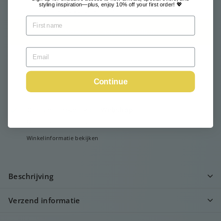
styling inspiration—plus, enjoy 10% off your first order! 💖
Inclusief belasting.
Verzending
berekend bij het afrekenen.
Voeg toe aan winkelkar
Continue
Ophalen mogelijk bij
Webshop
Meestal klaar binnen 24 uur
Winkelinformatie bekijken
Beschrijving
Verzend informatie