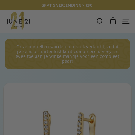
Doorgaan
GRATIS VERZENDING > €80
naar
Diavoorstelling
J
artikel
pauzeren
U
ZOEKOPDRAC
SITE
N
E
2
Onze oorbellen worden per stuk verkocht, zodat
1
je ze naar hartenlust kunt combineren. Voeg er
twee toe aan je winkelmandje voor een compleet
J
paar!
E
W
E
L
R
Y