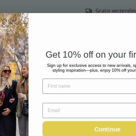
Gratis verzendin
Met grote zorg e
Betaal veilig en 
Inclusief belasting.
Ver
Get 10% off on your fir
Sign up for exclusive access to new arrivals, s
styling inspiration—plus, enjoy 10% off your 
Continue