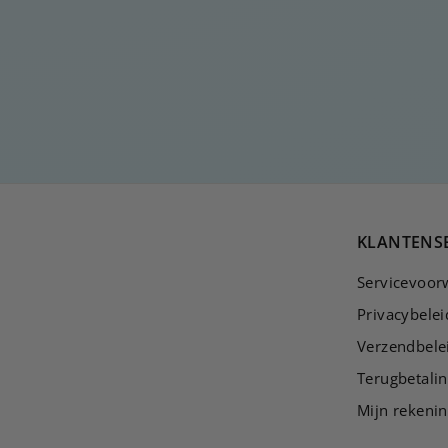
OORSTEEKJE OVER
EEN STRIK
€
€25
00
2
5
,
0
0
KLANTENS
Servicevoor
Privacybelei
Verzendbele
Terugbetalin
Mijn rekeni