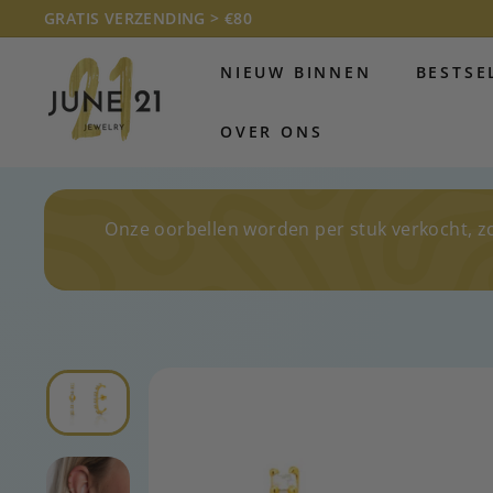
Doorgaan
GRATIS VERZENDING > €80
naar
Diavoorstelling
J
artikel
pauzeren
NIEUW BINNEN
BESTSE
U
N
OVER ONS
E
2
1
J
Onze oorbellen worden per stuk verkocht, z
E
W
E
L
R
Y