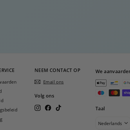
ERVICE
NEEM CONTACT OP
We aanvaarde
waarden
Email ons
d
Volg ons
id
Instagram
Facebook
TikTok
Taal
gsbeleid
ng
Nederlands