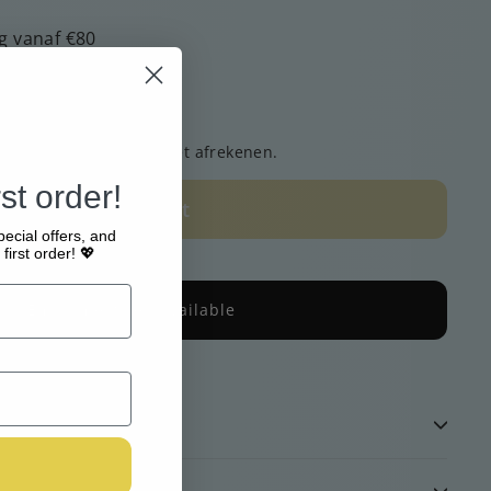
g vanaf €80
n liefde verzonden
gemakkelijk online
zending
berekend bij het afrekenen.
st order!
Uitverkocht
pecial offers, and
first order! 💖
Email me when available