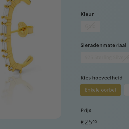
Kleur
Gold
Sieradenmateriaal
925 Sterling Silver
Kies hoeveelheid
Enkele oorbel
Prijs
Normale
€25
00
prijs