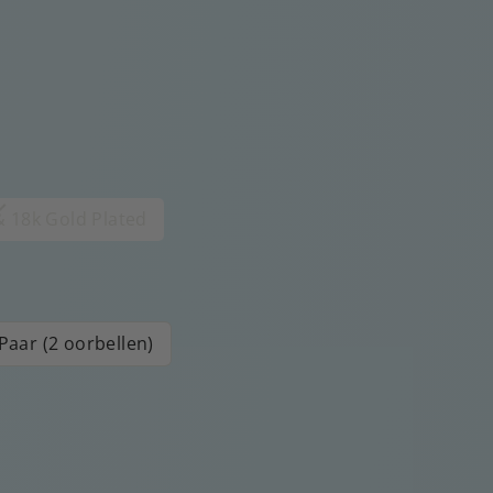
 & 18k Gold Plated
Paar (2 oorbellen)