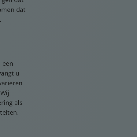
komen dat
.
u een
vangt u
variëren
 Wij
ring als
teiten.