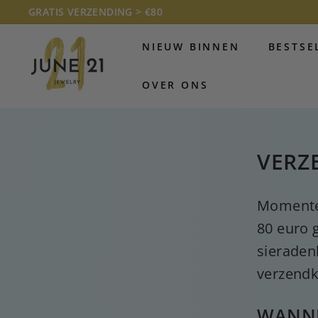
Doorgaan
GRATIS VERZENDING > €80
naar
Diavoorstelling
J
artikel
pauzeren
NIEUW BINNEN
BESTSE
U
N
OVER ONS
E
2
1
J
VERZ
E
W
E
Momentee
L
80 euro 
R
sieraden
Y
verzendk
WANNE