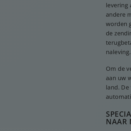
levering
andere m
worden ge
de zendi
terugbet
naleving.
Om de ve
aan uw w
land. De
automat
SPECI
NAAR 