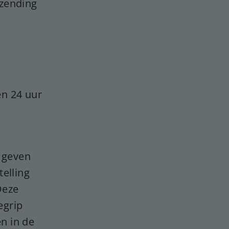
rzending
n 24 uur
e geven
elling
Deze
egrip
en in de