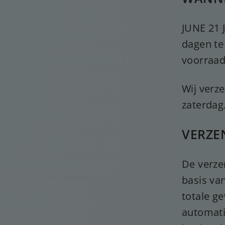
JUNE 21 J
dagen te
voorraad 
Wij verz
zaterdag
VERZE
De verze
basis van
totale g
automati