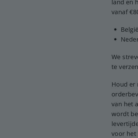
land en h
vanaf €8
Belgi
Neder
We strev
te verze
Houd er 
orderbev
van het 
wordt be
levertijd
voor het 