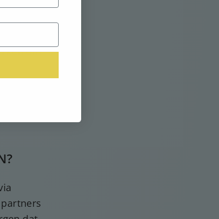
 Als uw
 niet
werken om
s zijn
ing naar
N?
via
 partners
rgen dat