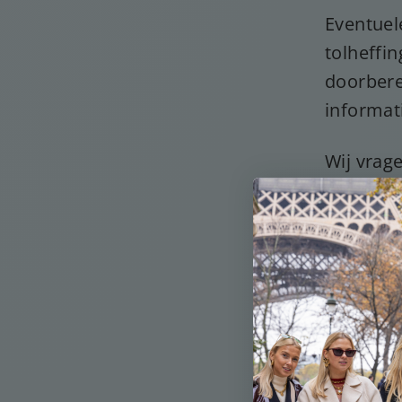
Eventuel
tolheffi
doorbere
informat
Wij vrag
op lever
van de d
niet aans
nageleef
geen ter
niet-nal
LEVER