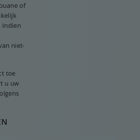
douane of
kelijk
. Indien
an niet-
t toe
rt u uw
volgens
EN