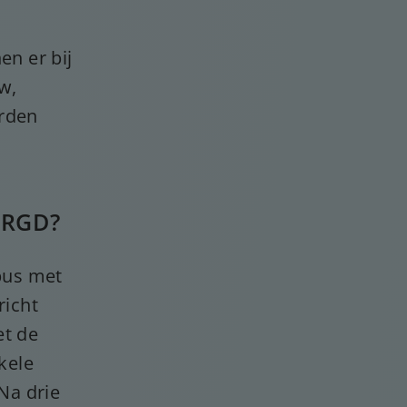
en er bij
w,
orden
ORGD?
nbus met
richt
et de
kele
Na drie