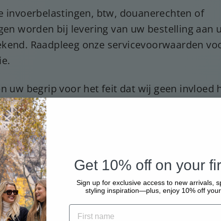
e invoerbelastingen, btw, douanerechten of
ngen worden bij levering van uw bestelling aan 
kend. Raadpleeg onze servicevoorwaarden vo
ie.
en uw begrip voor het feit dat wij geen invloed
ingsvertragingen als gevolg van veiligheidsmaa
ouane of andere mogelijke vertragingen. Wij k
prakelijk worden gesteld indien de levertijd ni
d. Indien de zending niet op tijd aankomt, kunn
Get 10% off on your fir
ugbetaling van de verzendkosten verlenen op 
eving van de afspraken.
Sign up for exclusive access to new arrivals, s
styling inspiration—plus, enjoy 10% off your 
T U OOK IN MIJN LAND?