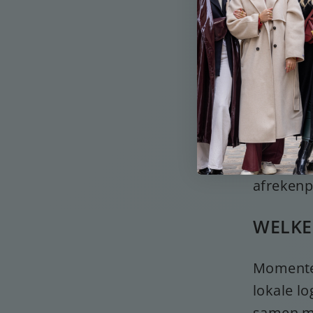
De volled
land of r
naar uw 
in de to
Houd er 
uitgeslot
uw regio 
afrekenp
WELKE
Momentee
lokale l
samen me