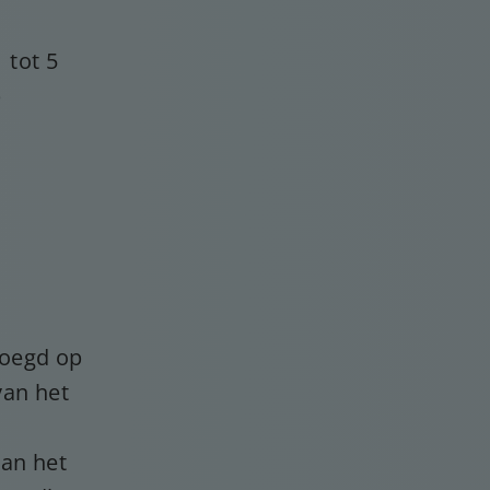
 tot 5
p
voegd op
van het
van het