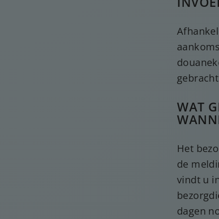
INVOE
Afhankel
aankomst
douaneko
gebracht
WAT G
WANNE
Het bezo
de meldi
vindt u 
bezorgdi
dagen no