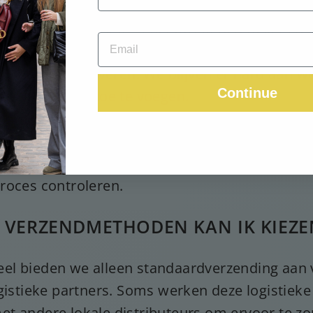
ige lijst kunt u tijdens het afrekenen bekijken.
egio niet in de lijst staat, kunnen we helaas nog
land of regio leveren. We blijven er hard aan 
Continue
ekomst landen toe te voegen.
rekening mee dat sommige regio's of provincie
en van levering. Als u zeker wilt weten of lever
of provincie mogelijk is, kunt u dit tijdens het
roces controleren.
 VERZENDMETHODEN KAN IK KIEZE
l bieden we alleen standaardverzending aan 
ogistieke partners. Soms werken deze logistieke
t andere lokale distributeurs om ervoor te zo