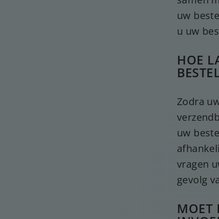
uw beste
u uw bes
HOE L
BESTE
Zodra uw
verzendb
uw beste
afhankeli
vragen u
gevolg v
MOET 