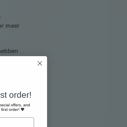
u
or meer
 hebben
tregelen
unnen
et wordt
en wij u
st order!
grond van
pecial offers, and
first order! 💖